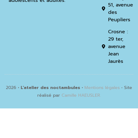
adolescents et adultes.
51, avenue
des
Peupliers
Crosne :
29 ter,
avenue
Jean
Jaurès
2026
• L’atelier des noctambules •
Mentions légales
• Site
réalisé par
Camille HAEUSLER.