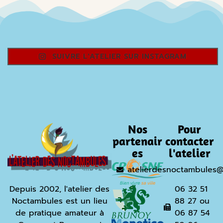
SUIVRE L'ATELIER SUR INSTAGRAM
Nos
Pour
partenair
contacter
es
l'atelier
atelierdesnoctambules
Depuis 2002, l'atelier des
06 32 51
Noctambules est un lieu
88 27 ou
de pratique amateur à
06 87 54