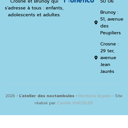
Crosne et Brunoy qui
50 06
s'adresse à tous : enfants,
Brunoy :
adolescents et adultes.
51, avenue
des
Peupliers
Crosne :
29 ter,
avenue
Jean
Jaurès
2026
• L’atelier des noctambules •
Mentions légales
• Site
réalisé par
Camille HAEUSLER.